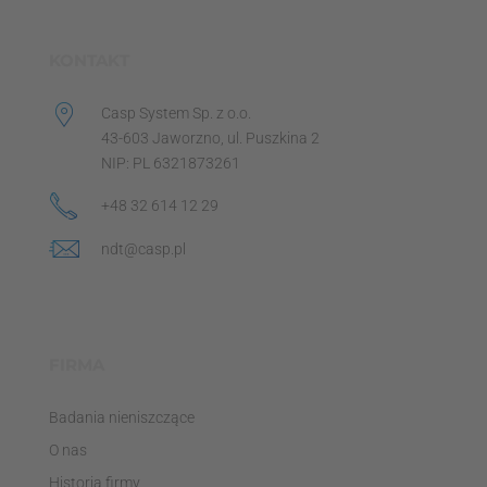
KONTAKT
Casp System Sp. z o.o.
43-603 Jaworzno, ul. Puszkina 2
NIP: PL 6321873261
+48 32 614 12 29
ndt@casp.pl
FIRMA
Badania nieniszczące
O nas
Historia firmy