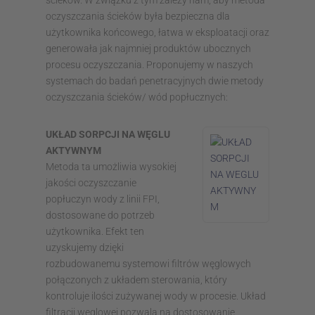
ścieków. W związku z tym zależy nam, aby metoda
oczyszczania ścieków była bezpieczna dla
użytkownika końcowego, łatwa w eksploatacji oraz
generowała jak najmniej produktów ubocznych
procesu oczyszczania. Proponujemy w naszych
systemach do badań penetracyjnych dwie metody
oczyszczania ścieków/ wód popłucznych:
UKŁAD SORPCJI NA WĘGLU
AKTYWNYM
Metoda ta umożliwia wysokiej
jakości oczyszczanie
popłuczyn wody z linii FPI,
dostosowane do potrzeb
użytkownika. Efekt ten
uzyskujemy dzięki
rozbudowanemu systemowi filtrów węglowych
połączonych z układem sterowania, który
kontroluje ilości zużywanej wody w procesie. Układ
filtracji węglowej pozwala na dostosowanie