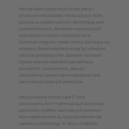
Metoda badań penetracyjnych jest jedną z
prostszych metod badań nieniszczących, która
pozwala na szybkie wykrycie i identyfikację wad
powierzchniowych, elementów nieporowatych
wykonanych z różnych materiałów, mi.in.
aluminium, magnezu, miedzi, tytanu, stali brązu czy
mosiądzu. Badane elementy mogą być odlewane,
odkształcane plastycznie, spawane i lutowane.
Szybkie wykrycie wad takich jak pęknięcia,
porowatość, zawalcowania, zakucia i
nieszczelność gwarantuje wysoką jakość oraz
jednorodność badanych elementów.
Seryjne badania nieniszczące PT przy
zastosowaniu linii FPI generują duże ilości wody
popłucznej / ścieków zawierających penetrant,
które niejednokrotnie są dużym problemem dla
zakładu produkcyjnego. W obliczu trudności