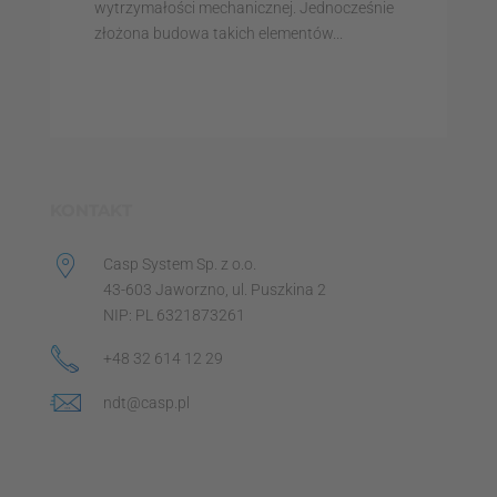
wytrzymałości mechanicznej. Jednocześnie
złożona budowa takich elementów...
KONTAKT
Casp System Sp. z o.o.
43-603 Jaworzno, ul. Puszkina 2
NIP: PL 6321873261
+48 32 614 12 29
ndt@casp.pl