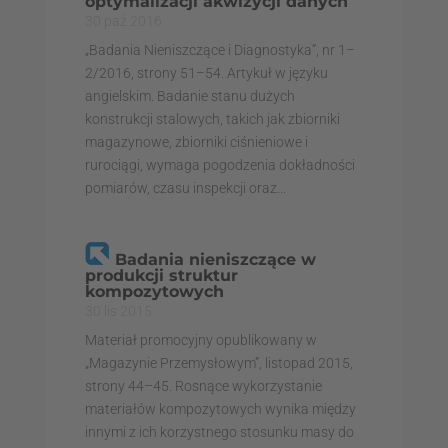
optymalizacji akwizycji danych
30 paź 2016
„Badania Nieniszczące i Diagnostyka”, nr 1–
2/2016, strony 51–54. Artykuł w języku
angielskim. Badanie stanu dużych
konstrukcji stalowych, takich jak zbiorniki
magazynowe, zbiorniki ciśnieniowe i
rurociągi, wymaga pogodzenia dokładności
pomiarów, czasu inspekcji oraz...
Badania nieniszczące w
produkcji struktur
kompozytowych
30 lis 2015
Materiał promocyjny opublikowany w
„Magazynie Przemysłowym”, listopad 2015,
strony 44–45. Rosnące wykorzystanie
materiałów kompozytowych wynika między
innymi z ich korzystnego stosunku masy do