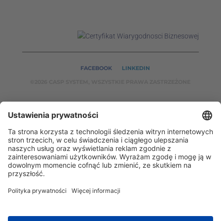
FACEBOOK
LINKEDIN
©2026 CASP SYSTEM, WSZYSTKIE PRAWA ZASTRZEŻONE
NASZE SERWISY:
CASPSYSTEM.PL
AUTOMATYKA24.PL
WZORCENDT.P
L
BINAR24.PL
EH24.PL
CASP System – Twój partner w dziedzinie Badań
Nieniszczących i Automatyki Przemysłowej!
2002 - 2026 © Copyright
CASP System
/
Polityka