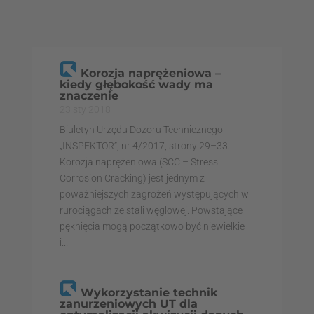
Korozja naprężeniowa –
kiedy głębokość wady ma
znaczenie
23 sty 2018
Biuletyn Urzędu Dozoru Technicznego
„INSPEKTOR”, nr 4/2017, strony 29–33.
Korozja naprężeniowa (SCC – Stress
Corrosion Cracking) jest jednym z
poważniejszych zagrożeń występujących w
rurociągach ze stali węglowej. Powstające
pęknięcia mogą początkowo być niewielkie
i...
Wykorzystanie technik
zanurzeniowych UT dla