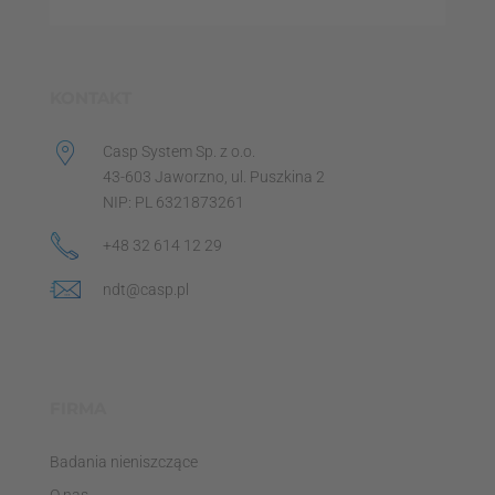
KONTAKT
Casp System Sp. z o.o.
43-603 Jaworzno, ul. Puszkina 2
NIP: PL 6321873261
+48 32 614 12 29
ndt@casp.pl
FIRMA
Badania nieniszczące
O nas