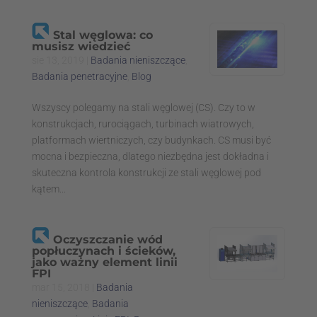
Stal węglowa: co
musisz wiedzieć
sie 13, 2019
|
Badania nieniszczące
,
Badania penetracyjne
,
Blog
Wszyscy polegamy na stali węglowej (CS). Czy to w
konstrukcjach, rurociągach, turbinach wiatrowych,
platformach wiertniczych, czy budynkach. CS musi być
mocna i bezpieczna, dlatego niezbędna jest dokładna i
skuteczna kontrola konstrukcji ze stali węglowej pod
kątem...
Oczyszczanie wód
popłuczynach i ścieków,
jako ważny element linii
FPI
mar 15, 2018
|
Badania
nieniszczące
,
Badania