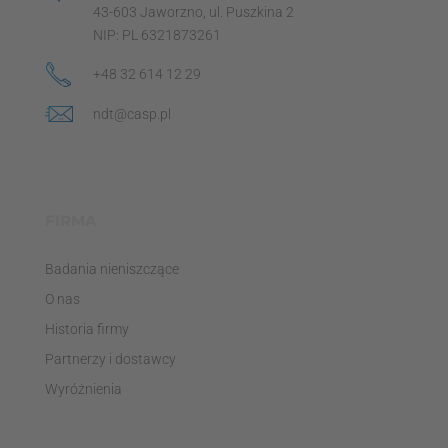
43-603 Jaworzno, ul. Puszkina 2
NIP: PL 6321873261
+48 32 614 12 29
ndt@casp.pl
FIRMA
Badania nieniszczące
O nas
Historia firmy
Partnerzy i dostawcy
Wyróżnienia