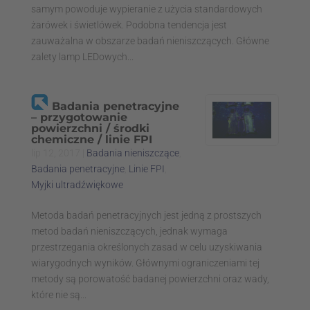
samym powoduje wypieranie z użycia standardowych
żarówek i świetlówek. Podobna tendencja jest
zauważalna w obszarze badań nieniszczących. Główne
zalety lamp LEDowych...
Badania penetracyjne
– przygotowanie
powierzchni / środki
chemiczne / linie FPI
lip 12, 2017
|
Badania nieniszczące
,
Badania penetracyjne
,
Linie FPI
,
Myjki ultradźwiękowe
Metoda badań penetracyjnych jest jedną z prostszych
metod badań nieniszczących, jednak wymaga
przestrzegania określonych zasad w celu uzyskiwania
wiarygodnych wyników. Głównymi ograniczeniami tej
metody są porowatość badanej powierzchni oraz wady,
które nie są...