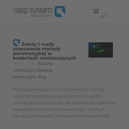
Zalety i wady
stosowania metody
penetracyjnej w
badaniach nieniszczących
gru 16, 2025
|
Badania
nieniszczące
,
Badania
penetracyjne
,
Blog
Metoda penetracyjna (PT, Liquid Penetrant Testing)
należy do najczęściej stosowanych technik badań
nieniszczących w przemyśle. Jej zadaniem jest ujawnianie
nieciągłości otwartych na powierzchnię – takich jak
pęknięcia, porowatości, nadtopienia czy nieszczelności
–...