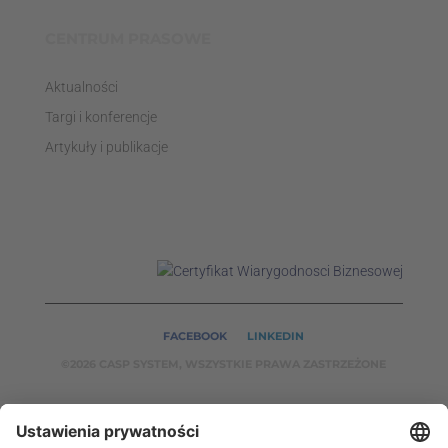
CENTRUM PRASOWE
Aktualności
Targi i konferencje
Artykuły i publikacje
FACEBOOK
LINKEDIN
©2026 CASP SYSTEM, WSZYSTKIE PRAWA ZASTRZEŻONE
NASZE SERWISY: