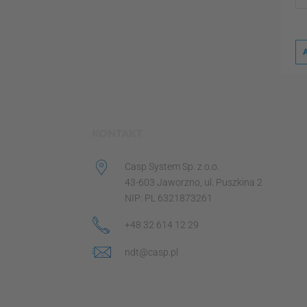
KONTAKT
Casp System Sp. z o.o.
43-603 Jaworzno, ul. Puszkina 2
NIP: PL 6321873261
+48 32 614 12 29
ndt@casp.pl