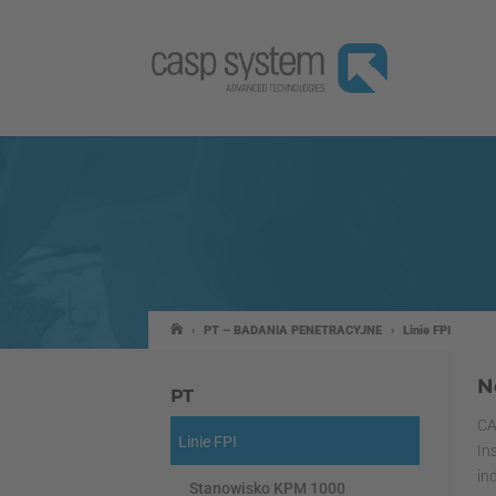
›
PT – BADANIA PENETRACYJNE
›
Linie FPI
N
PT
CA
Linie FPI
In
in
Stanowisko KPM 1000