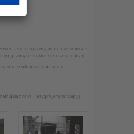
kowe),
wielu sektorach przemysłu, m.in. w: lotnictwie,
etyce, przemyśle ciężkim i sektorze obronnym.
h zamówień sektora obronnego oraz
ntaktuj się z nami – przygotujemy koncepcję i