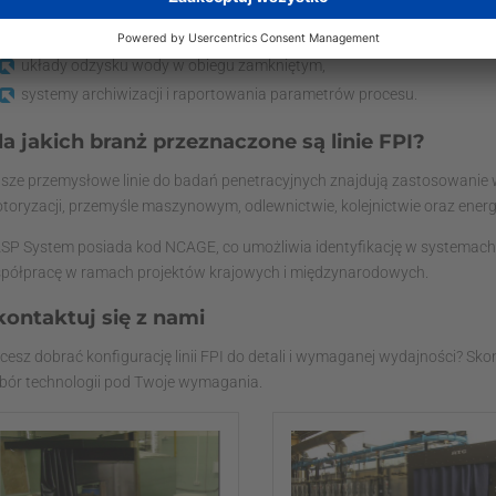
systemy transportowe (manipulatory, tory podwieszane, systemy rol
systemy filtracji i oczyszczania popłuczyn,
układy odzysku wody w obiegu zamkniętym,
systemy archiwizacji i raportowania parametrów procesu.
la jakich branż przeznaczone są linie FPI?
sze przemysłowe linie do badań penetracyjnych znajdują zastosowanie w 
toryzacji, przemyśle maszynowym, odlewnictwie, kolejnictwie oraz energ
SP System posiada kod NCAGE, co umożliwia identyfikację w systemac
półpracę w ramach projektów krajowych i międzynarodowych.
kontaktuj się z nami
cesz dobrać konfigurację linii FPI do detali i wymaganej wydajności? Sko
bór technologii pod Twoje wymagania.