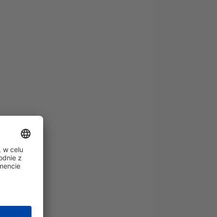
kowe),
rostatyczne),