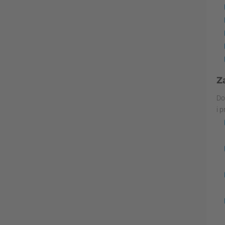
Z
Do
i 