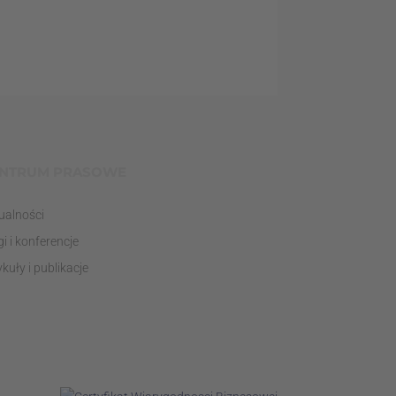
NTRUM PRASOWE
ualności
gi i konferencje
ykuły i publikacje