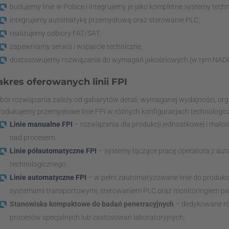
budujemy linie w Polsce i integrujemy je jako kompletne systemy tech
integrujemy automatykę przemysłową oraz sterowanie PLC,
realizujemy odbiory FAT/SAT,
zapewniamy serwis i wsparcie techniczne,
dostosowujemy rozwiązania do wymagań jakościowych (w tym NADC
akres oferowanych linii FPI
bór rozwiązania zależy od gabarytów detali, wymaganej wydajności, orga
produkujemy przemysłowe linie FPI w różnych konfiguracjach technologic
Linie manualne FPI
– rozwiązania dla produkcji jednostkowej i małos
nad procesem.
Linie półautomatyczne FPI
– systemy łączące pracę operatora z au
technologicznego.
Linie automatyczne FPI
– w pełni zautomatyzowane linie do produkcji 
systemami transportowymi, sterowaniem PLC oraz monitoringiem p
Stanowiska kompaktowe do badań penetracyjnych
– dedykowane roz
procesów specjalnych lub zastosowań laboratoryjnych.