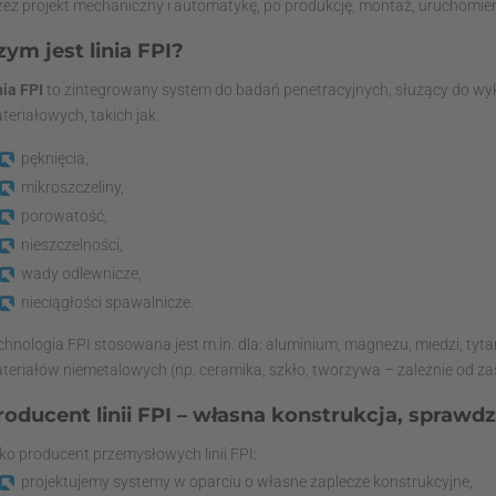
zez projekt mechaniczny i automatykę, po produkcję, montaż, uruchomien
zym jest linia FPI?
nia FPI
to zintegrowany system do badań penetracyjnych, służący do wy
teriałowych, takich jak:
pęknięcia,
mikroszczeliny,
porowatość,
nieszczelności,
wady odlewnicze,
nieciągłości spawalnicze.
chnologia FPI stosowana jest m.in. dla: aluminium, magnezu, miedzi, tyta
teriałów niemetalowych (np. ceramika, szkło, tworzywa – zależnie od z
roducent linii FPI – własna konstrukcja, spra
ko producent przemysłowych linii FPI:
projektujemy systemy w oparciu o własne zaplecze konstrukcyjne,