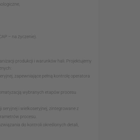
nologiczne,
AP – na życzenie).
nizacji produkcji i warunków hali. Projektujemy
znych:
eryjnej, zapewniające pełną kontrolę operatora
tomatyzacją wybranych etapów procesu
seryjnej i wielkoseryjnej, zintegrowane z
arametrów procesu.
wiązania do kontroli określonych detali,