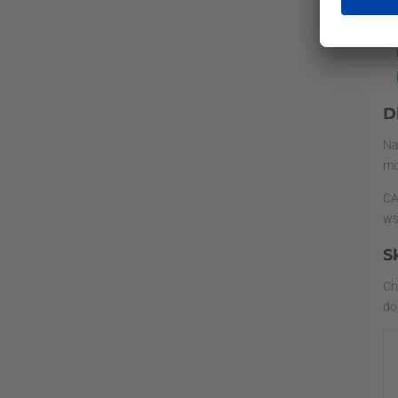
D
Na
mo
CA
ws
S
Ch
do