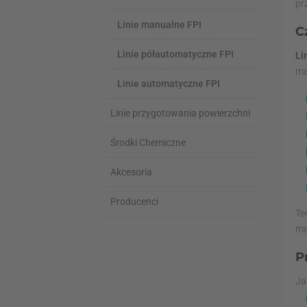
pr
Linie manualne FPI
C
Linie półautomatyczne FPI
Li
ma
Linie automatyczne FPI
Linie przygotowania powierzchni
Środki Chemiczne
Akcesoria
Producenci
Te
ma
P
Ja