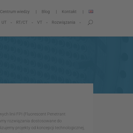
Centrum wiedzy
Blog
Kontakt
UT
RT/CT
VT
Rozwiązania
ych linii FPI (Fluorescent Penetrant
ażamy rozwiązania dostosowane do
zujemy projekty od koncepcji technologicznej,