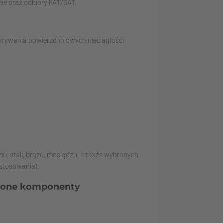
ie oraz odbiory FAT/SAT.
krywania powierzchniowych nieciągłości
nu, stali, brązu, mosiądzu, a także wybranych
astosowania).
wdzone komponenty