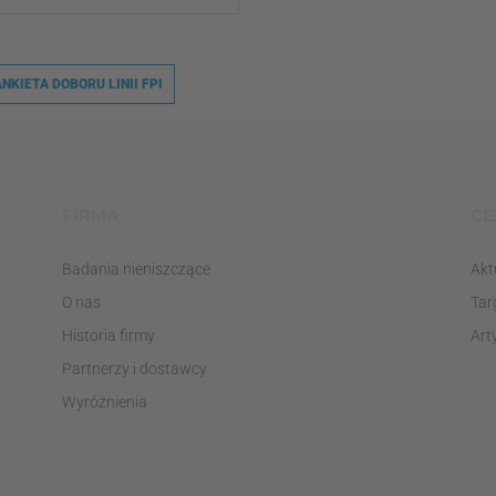
ANKIETA DOBORU LINII FPI
FIRMA
CE
Badania nieniszczące
Akt
O nas
Tar
Historia firmy
Art
Partnerzy i dostawcy
Wyróżnienia