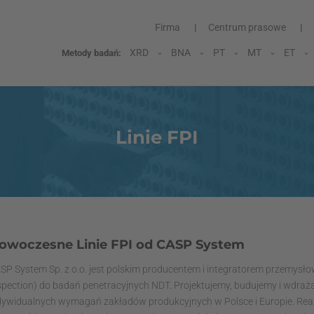
Firma
Centrum prasowe
XRD
BNA
PT
MT
ET
Metody badań:
Linie FPI
owoczesne Linie FPI od CASP System
SP System Sp. z o.o. jest polskim producentem i integratorem przemysłow
spection) do badań penetracyjnych NDT. Projektujemy, budujemy i wdr
dywidualnych wymagań zakładów produkcyjnych w Polsce i Europie. Reali