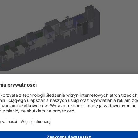
lementy systemu linii FPI
zależności od wymagań technologicznych linia może obejmować:
systemy przygotowania powierzchni (myjnie ultradźwiękowe, natrys
stanowiska nanoszenia penetranta (zanurzeniowe, natryskowe, elekt
stanowiska spłukiwania i wywoływania,
suszarki technologiczne,
kabiny inspekcyjne UV,