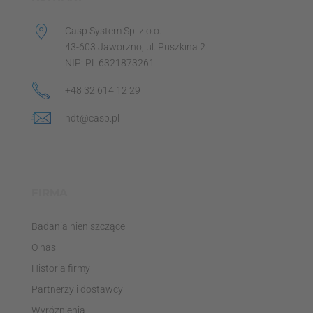
Casp System Sp. z o.o.
43-603 Jaworzno, ul. Puszkina 2
NIP: PL 6321873261
+48 32 614 12 29
ndt@casp.pl
FIRMA
Badania nieniszczące
O nas
Historia firmy
Partnerzy i dostawcy
Wyróżnienia