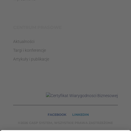
CENTRUM PRASOWE
Aktualności
Targi i konferencje
Artykuły i publikacje
FACEBOOK
LINKEDIN
©2026 CASP SYSTEM, WSZYSTKIE PRAWA ZASTRZEŻONE