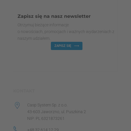
Zapisz się na nasz newsletter
Otrzymuj bieżące informacje
o nowościach, promocjach i ważnych wydarzeniach z
naszym udziałem.
ZAPISZ SIĘ
KONTAKT
Casp System Sp. z o.o.
43-603 Jaworzno, ul. Puszkina 2
NIP: PL 6321873261
+48 32 614 12 29