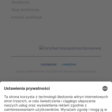
Aktualności
Targi i konferencje
Artykuły i publikacje
FACEBOOK
LINKEDIN
©2026 CASP SYSTEM, WSZYSTKIE PRAWA ZASTRZEŻONE
NASZE SERWISY:
CASPSYSTEM.PL
AUTOMATYKA24.PL
WZORCENDT.P
L
BINAR24.PL
EH24.PL