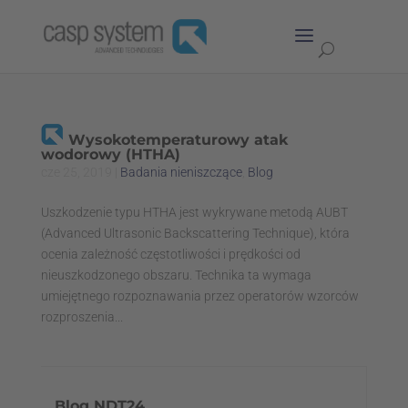
Wysokotemperaturowy atak
wodorowy (HTHA)
cze 25, 2019
|
Badania nieniszczące
,
Blog
Uszkodzenie typu HTHA jest wykrywane metodą AUBT
(Advanced Ultrasonic Backscattering Technique), która
ocenia zależność częstotliwości i prędkości od
nieuszkodzonego obszaru. Technika ta wymaga
umiejętnego rozpoznawania przez operatorów wzorców
rozproszenia...
Blog NDT24