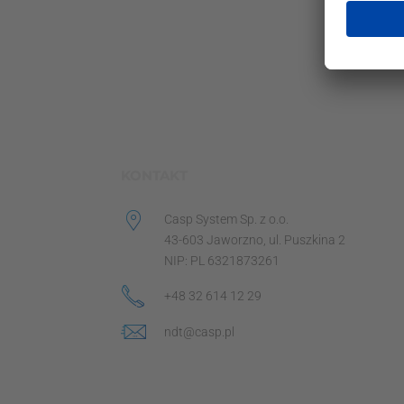
KONTAKT
Casp System Sp. z o.o.
43-603 Jaworzno, ul. Puszkina 2
NIP: PL 6321873261
+48 32 614 12 29
ndt@casp.pl