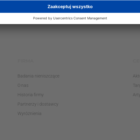
FIRMA
CE
Badania nieniszczące
Akt
O nas
Tar
Historia firmy
Art
Partnerzy i dostawcy
Wyróżnienia