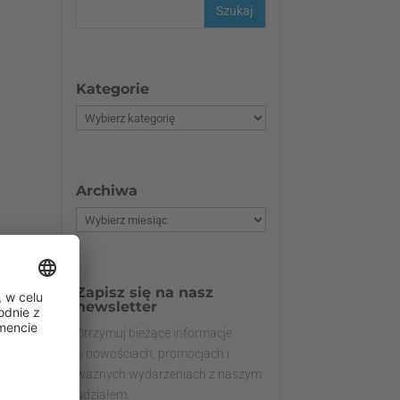
Kategorie
Archiwa
Zapisz się na nasz
newsletter
Otrzymuj bieżące informacje
o nowościach, promocjach i
ważnych wydarzeniach z naszym
udziałem.