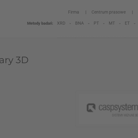
Firma
Centrum prasowe
XRD
BNA
PT
MT
ET
Metody badań:
ary 3D