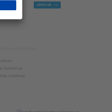
ZAPISZ SIĘ
NTRUM PRASOWE
ualności
gi i konferencje
ykuły i publikacje