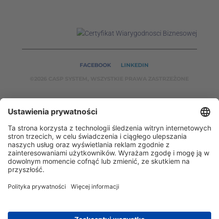
FACEBOOK
LINKEDIN
©2026 CASP SYSTEM, WSZYSTKIE PRAWA ZASTRZEŻONE
NASZE SERWISY:
CASPSYSTEM.PL
AUTOMATYKA24.PL
WZORCENDT.P
L
BINAR24.PL
EH24.PL
CASP System – Twój partner w dziedzinie Badań
Nieniszczących i Automatyki Przemysłowej!
2002 - 2026 © Copyright
CASP System
/
Polityka