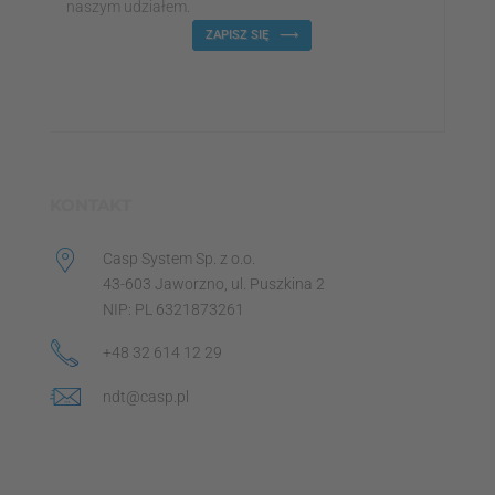
naszym udziałem.
ZAPISZ SIĘ
KONTAKT
Casp System Sp. z o.o.
43-603 Jaworzno, ul. Puszkina 2
NIP: PL 6321873261
+48 32 614 12 29
ndt@casp.pl