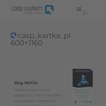
casp_kartka_pl-
600×1160
gru 20, 2016
Blog NDT24
Witamy w miejscu, gdzie
będziemy się z Państwem dzielić
naszą wiedzą i informacjami