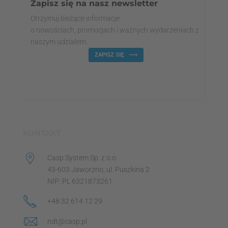
Zapisz się na nasz newsletter
Otrzymuj bieżące informacje
o nowościach, promocjach i ważnych wydarzeniach z
naszym udziałem.
ZAPISZ SIĘ
KONTAKT
Casp System Sp. z o.o.
43-603 Jaworzno, ul. Puszkina 2
NIP: PL 6321873261
+48 32 614 12 29
ndt@casp.pl