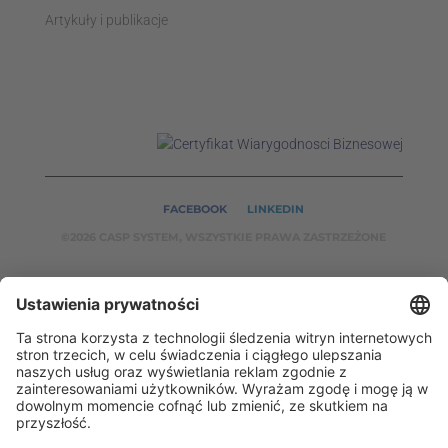
Artykuły i publikacje
FACEBOOK
LINKEDIN
©2026 CASP SYSTEM, WSZYSTKIE PRAWA ZASTRZEŻONE
NASZE SERWISY:
CASPSYSTEM.PL
AUTOMATYKA24.PL
WZORCENDT.P
L
BINAR24.PL
EH24.PL