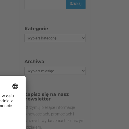
Kategorie
Archiwa
Zapisz się na nasz
newsletter
Otrzymuj bieżące informacje
o nowościach, promocjach i
ważnych wydarzeniach z naszym
udziałem.