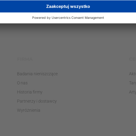
FIRMA
CE
Badania nieniszczące
Akt
O nas
Tar
Historia firmy
Art
Partnerzy i dostawcy
Wyróżnienia