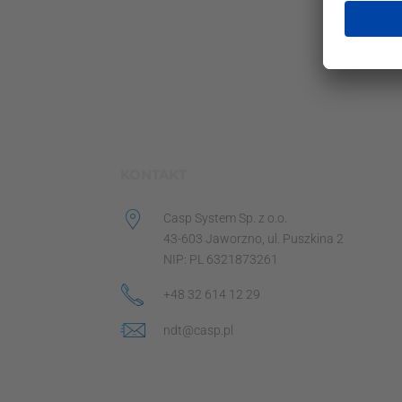
KONTAKT
Casp System Sp. z o.o.
43-603 Jaworzno, ul. Puszkina 2
NIP: PL 6321873261
+48 32 614 12 29
ndt@casp.pl