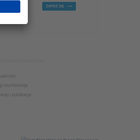
ZAPISZ SIĘ
NTRUM PRASOWE
ualności
gi i konferencje
ykuły i publikacje