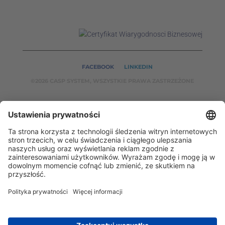
FACEBOOK
LINKEDIN
©2026 CASP SYSTEM, WSZYSTKIE PRAWA ZASTRZEŻONE
NASZE SERWISY:
CASPSYSTEM.PL
AUTOMATYKA24.PL
WZORCENDT.P
L
BINAR24.PL
EH24.PL
CASP System – Twój partner w dziedzinie Badań
Nieniszczących i Automatyki Przemysłowej!
2002 - 2026 © Copyright
CASP System
/
Polityka