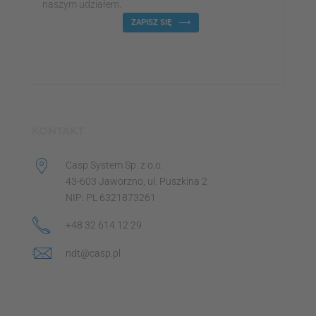
naszym udziałem.
ZAPISZ SIĘ
KONTAKT
Casp System Sp. z o.o.
43-603 Jaworzno, ul. Puszkina 2
NIP: PL 6321873261
+48 32 614 12 29
ndt@casp.pl