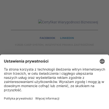
FACEBOOK
LINKEDIN
©2026 CASP SYSTEM, WSZYSTKIE PRAWA ZASTRZEŻONE
NASZE SERWISY:
CASPSYSTEM.PL
AUTOMATYKA24.PL
WZORCENDT.P
L
BINAR24.PL
EH24.PL
CASP System – Twój partner w dziedzinie Badań
Nieniszczących i Automatyki Przemysłowej!