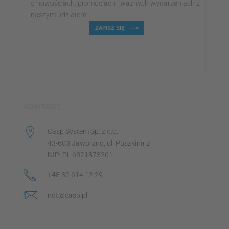
o nowościach, promocjach i ważnych wydarzeniach z
naszym udziałem.
ZAPISZ SIĘ
KONTAKT
Casp System Sp. z o.o.
43-603 Jaworzno, ul. Puszkina 2
NIP: PL 6321873261
+48 32 614 12 29
ndt@casp.pl