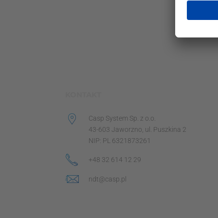
KONTAKT
Casp System Sp. z o.o.
43-603 Jaworzno, ul. Puszkina 2
NIP: PL 6321873261
+48 32 614 12 29
ndt@casp.pl