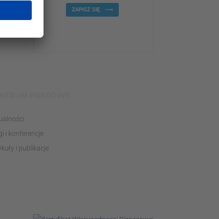
ZAPISZ SIĘ
NTRUM PRASOWE
ualności
gi i konferencje
ykuły i publikacje