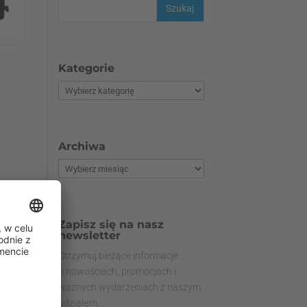
Kategorie
Archiwa
Zapisz się na nasz
newsletter
Otrzymuj bieżące informacje
o nowościach, promocjach i
ważnych wydarzeniach z naszym
udziałem.