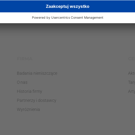
FIRMA
CE
Badania nieniszczące
Akt
O nas
Tar
Historia firmy
Art
Partnerzy i dostawcy
Wyróżnienia