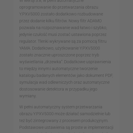
W wersji 3.8, w pełni automatyczne
oprogramowanie do przetwarzania obrazu
Y.PXV5000 zostało dodatkowo rozbudowane
przez dodanie kilku filtrów. Nowy filtr ADAMO
pozwala na rozpoznawanie wad łatwo i szybko,
jedynie czułość musi zostać ustawiona poprzez
regulator. Tlenki wykrywane są za pomocą filtru
YAMA. Dodatkowo, użytkowanie Y.PXV5000
zostało znacznie uproszczone poprzez tryb
wyświetlania „drzewka”. Dodatkowe usprawnienia
to między innym:i automatyczne tworzenie
katalogu badanych elementów jako dokument PDF,
symulacja wad odlewniczych oraz automatyczne
dostosowanie detektora w przypadku jego
wymiany.
W pełni automatyczny system przetwarzania
obrazu Y.PXV5000 może działać samodzielnie lub
też być zintegrowany z procesem produkcyjnym.
Podstawowe ustawienia są proste w implementacji