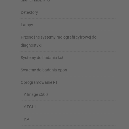
Skaner klisz RTG
Detektory
Lampy
Przenośne systemy radiografii cyfrowej do
diagnostyki
Systemy do badania kół
Systemy do badania opon
Oprogramowanie RT
Y.Image x500
Y.FGUI
Y.Al