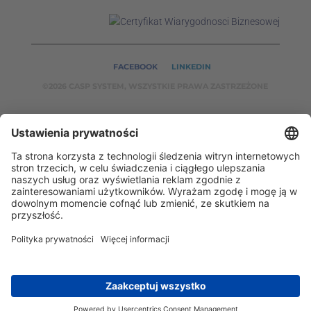
FACEBOOK
LINKEDIN
©2026 CASP SYSTEM, WSZYSTKIE PRAWA ZASTRZEŻONE
NASZE SERWISY:
CASPSYSTEM.PL
AUTOMATYKA24.PL
WZORCENDT.P
L
BINAR24.PL
EH24.PL
CASP System – Twój partner w dziedzinie Badań
Nieniszczących i Automatyki Przemysłowej!
2002 - 2026 © Copyright
CASP System
/
Polityka
prywatności
/
Zastrzeżenia prawne
/
Kontakt