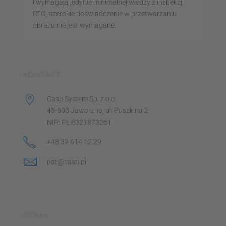
i wymagają jedynie minimalnej wiedzy z inspekcji
RTG, szerokie doświadczenie w przetwarzaniu
obrazu nie jest wymagane.
KONTAKT
Casp System Sp. z o.o.
43-603 Jaworzno, ul. Puszkina 2
NIP: PL 6321873261
+48 32 614 12 29
ndt@casp.pl
FIRMA