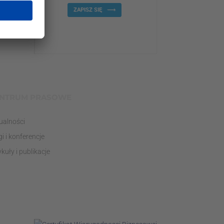
ZAPISZ SIĘ
NTRUM PRASOWE
ualności
gi i konferencje
ykuły i publikacje