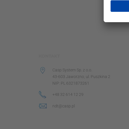
KONTAKT
Casp System Sp. z o.o.
43-603 Jaworzno, ul. Puszkina 2
NIP: PL 6321873261
+48 32 614 12 29
ndt@casp.pl