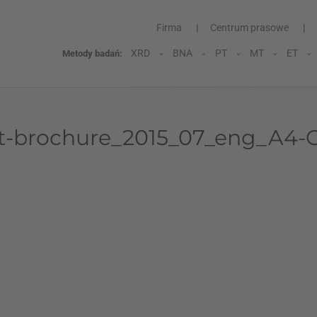
Firma
Centrum prasowe
XRD
BNA
PT
MT
ET
Metody badań:
t-brochure_2015_07_eng_A4-
P