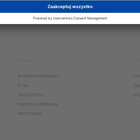
FIRMA
CE
Badania nieniszczące
Akt
O nas
Tar
Historia firmy
Art
Partnerzy i dostawcy
Wyróżnienia