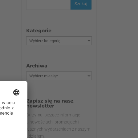
Kategorie
Archiwa
Zapisz się na nasz
newsletter
Otrzymuj bieżące informacje
o nowościach, promocjach i
ważnych wydarzeniach z naszym
udziałem.