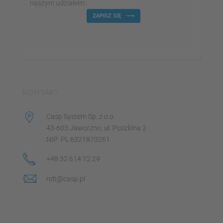
naszym udziałem.
ZAPISZ SIĘ
KONTAKT
Casp System Sp. z o.o.
43-603 Jaworzno, ul. Puszkina 2
NIP: PL 6321873261
+48 32 614 12 29
ndt@casp.pl