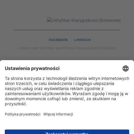
FACEBOOK
LINKEDIN
©2026 CASP SYSTEM, WSZYSTKIE PRAWA ZASTRZEŻONE
NASZE SERWISY:
CASPSYSTEM.PL
AUTOMATYKA24.PL
WZORCENDT.P
L
BINAR24.PL
EH24.PL
CASP System – Twój partner w dziedzinie Badań
Nieniszczących i Automatyki Przemysłowej!
2002 - 2026 © Copyright
CASP System
/
Polityka