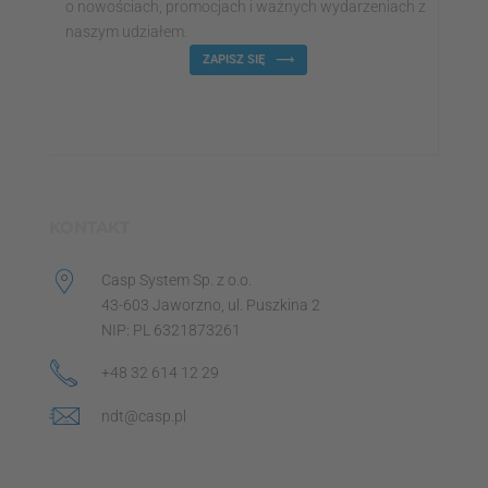
o nowościach, promocjach i ważnych wydarzeniach z
naszym udziałem.
ZAPISZ SIĘ
KONTAKT
Casp System Sp. z o.o.
43-603 Jaworzno, ul. Puszkina 2
NIP: PL 6321873261
+48 32 614 12 29
ndt@casp.pl