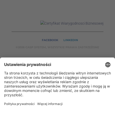
FACEBOOK
LINKEDIN
©2026 CASP SYSTEM, WSZYSTKIE PRAWA ZASTRZEŻONE
NASZE SERWISY:
CASPSYSTEM.PL
AUTOMATYKA24.PL
WZORCENDT.P
L
BINAR24.PL
EH24.PL
CASP System – Twój partner w dziedzinie Badań
Nieniszczących i Automatyki Przemysłowej!