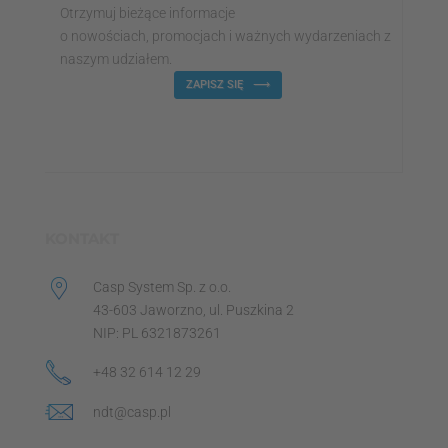
Otrzymuj bieżące informacje
o nowościach, promocjach i ważnych wydarzeniach z
naszym udziałem.
ZAPISZ SIĘ
KONTAKT
Casp System Sp. z o.o.
43-603 Jaworzno, ul. Puszkina 2
NIP: PL 6321873261
+48 32 614 12 29
ndt@casp.pl