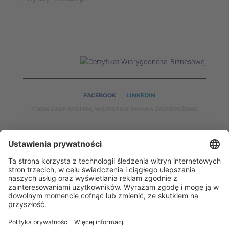
FACEBOOK
LINKEDIN
©2026 CASP SYSTEM, WSZYSTKIE PRAWA ZASTRZEŻONE
NASZE SERWISY:
CASPSYSTEM.PL
AUTOMATYKA24.PL
WZORCENDT.P
L
BINAR24.PL
EH24.PL
CASP System – Twój partner w dziedzinie Badań