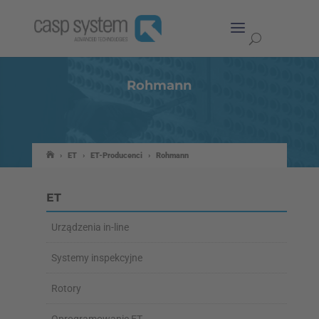
Rohmann
›
ET
›
ET-Producenci
›
Rohmann
ET
Urządzenia in-line
Systemy inspekcyjne
Rotory