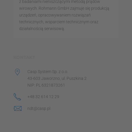
z badaniami nieniszczącymi metodą prądów
wirowych. Rohmann GmbH zajmuje się produkcją
urządzeń, opracowywaniem rozwiązań
technicznych, wsparciem technicznym oraz
działalnością serwisową.
KONTAKT
Casp System Sp. z o.o.
43-603 Jaworzno, ul. Puszkina 2
NIP: PL 6321873261
+48 32 614 12 29
ndt@casp.pl