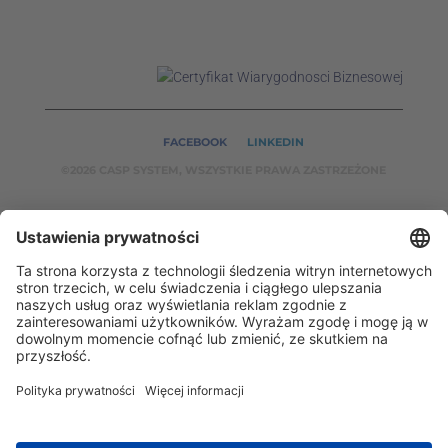
FACEBOOK
LINKEDIN
©2026 CASP SYSTEM, WSZYSTKIE PRAWA ZASTRZEŻONE
NASZE SERWISY:
CASPSYSTEM.PL
AUTOMATYKA24.PL
WZORCENDT.P
L
BINAR24.PL
EH24.PL
CASP System – Twój partner w dziedzinie Badań
Nieniszczących i Automatyki Przemysłowej!
2002 - 2026 © Copyright
CASP System
/
Polityka