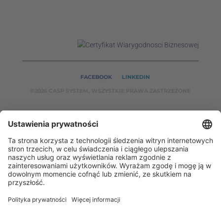
FACEBOOK
LINKEDIN
©2026 CASP SYSTEM, WSZYSTKIE PRAWA ZASTRZEŻONE
NASZE SERWISY:
CASPSYSTEM.PL
AUTOMATYKA24.PL
WZORCENDT.P
L
BINAR24.PL
EH24.PL
CASP System – Twój partner w dziedzinie Badań
Nieniszczących i Automatyki Przemysłowej!