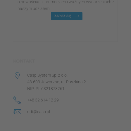
o nowościach, promocjach i ważnych wydarzeniach z
naszym udziałem.
ZAPISZ SIĘ
KONTAKT
Casp System Sp. z o.o.
43-603 Jaworzno, ul. Puszkina 2
NIP: PL 6321873261
+48 32 614 12 29
ndt@casp.pl