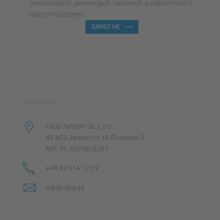
o nowościach, promocjach i ważnych wydarzeniach z
naszym udziałem.
ZAPISZ SIĘ
KONTAKT
Casp System Sp. z o.o.
43-603 Jaworzno, ul. Puszkina 2
NIP: PL 6321873261
+48 32 614 12 29
ndt@casp.pl