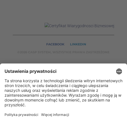
FACEBOOK
LINKEDIN
©2026 CASP SYSTEM, WSZYSTKIE PRAWA ZASTRZEŻONE
NASZE SERWISY:
CASPSYSTEM.PL
AUTOMATYKA24.PL
WZORCENDT.P
L
BINAR24.PL
EH24.PL
CASP System – Twój partner w dziedzinie Badań
Nieniszczących i Automatyki Przemysłowej!