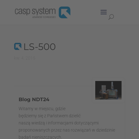
LS-500
kw. 4, 2015
Blog NDT24
Witamy w miejscu, gdzie
będziemy się z Państwem dzielić
naszą wiedzą i informacjami dotyczącymi
proponowanych przez nas rozwiązań w dziedzinie
badań nieniszczących.