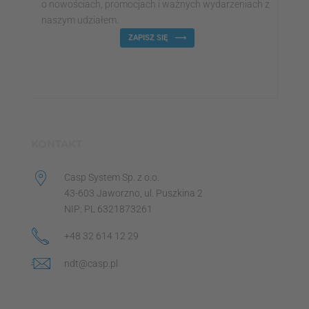
o nowościach, promocjach i ważnych wydarzeniach z
naszym udziałem.
ZAPISZ SIĘ
KONTAKT
Casp System Sp. z o.o.
43-603 Jaworzno, ul. Puszkina 2
NIP: PL 6321873261
+48 32 614 12 29
ndt@casp.pl