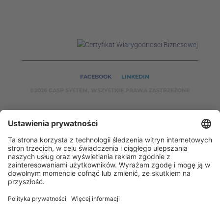
FACEBOOK
LINKEDIN
©2026 CASP SYSTEM, WSZYSTKIE PRAWA ZASTRZEŻONE
NASZE SERWISY:
CASPSYSTEM.PL
AUTOMATYKA24.PL
WZORCENDT.P
L
BINAR24.PL
EH24.PL
CASP System – Twój partner w dziedzinie Badań
Nieniszczących i Automatyki Przemysłowej!