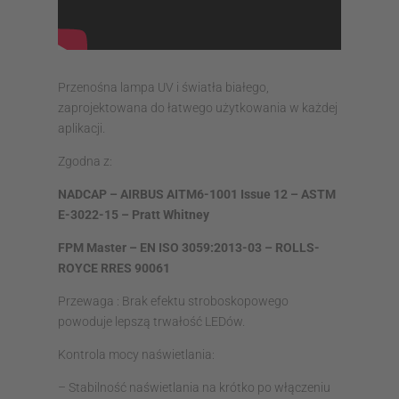
Przenośna lampa UV i światła białego,
zaprojektowana do łatwego użytkowania w każdej
aplikacji.
Zgodna z:
NADCAP – AIRBUS AITM6-1001 Issue 12 – ASTM
E-3022-15 – Pratt Whitney
FPM Master – EN ISO 3059:2013-03 – ROLLS-
ROYCE RRES 90061
Przewaga : Brak efektu stroboskopowego
powoduje lepszą trwałość LEDów.
Kontrola mocy naświetlania:
– Stabilność naświetlania na krótko po włączeniu