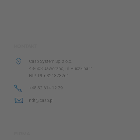
KONTAKT
Casp System Sp. z o.o.
43-603 Jaworzno, ul. Puszkina 2
NIP: PL 6321873261
+48 32 614 12 29
ndt@casp.pl
FIRMA