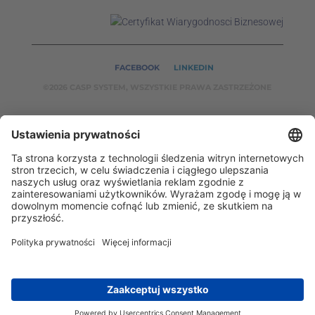
FACEBOOK
LINKEDIN
©2026 CASP SYSTEM, WSZYSTKIE PRAWA ZASTRZEŻONE
NASZE SERWISY:
CASPSYSTEM.PL
AUTOMATYKA24.PL
WZORCENDT.P
L
BINAR24.PL
EH24.PL
CASP System – Twój partner w dziedzinie Badań
Nieniszczących i Automatyki Przemysłowej!
2002 - 2026 © Copyright
CASP System
/
Polityka
prywatności
/
Zastrzeżenia prawne
/
Kontakt