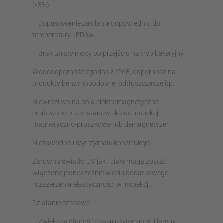
(<3%)
– Dopasowanie zasilania odpowiednio do
temperatury LEDów
– Brak utraty mocy po przejściu na tryb bateryjny
Wodoodporność zgodna z IP68, odporność na
produkty benzynopodobne, odtłuszczacze itp.
Niewrażliwa na pola elektromagnetyczne
emitowane przez stanowiska do inspekcji
magnetyczno-proszkowej lub demagnetyzer.
Niezawodna i wytrzymała konstrukcja.
Zarówno światło UV jak i białe mogą zostać
włączone jednocześnie w celu dodatkowego
rozszerzenia elastyczności w inspekcji.
Działanie czasowe:
– Zwiększa długość czasu użyteczności lampy