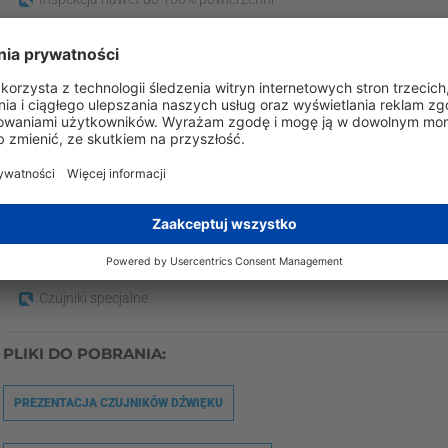
Części nawet tak małe jak ramki od półprzewodników aż po walce 
Dostępne typy czujników szumów Barkhausen:
Czujniki wałów rozrządu
Czujniki Pick-up
Czujniki przekładni i kół zębatych
Czujniki OD
Czujniki płaskie
Czujniki do zastosowań ogólnych
Czujniki ID
Czujniki wałów korbowych
Czujniki specjalne
PLIKI DO POBRANIA:
PREZENTACJA CZUJNIKÓW DŹWIĘKU