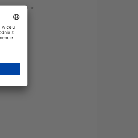
od walcarek i inne