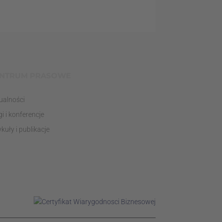
NTRUM PRASOWE
ualności
gi i konferencje
ykuły i publikacje