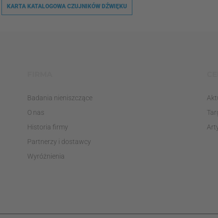
KARTA KATALOGOWA CZUJNIKÓW DŹWIĘKU
FIRMA
CE
Badania nieniszczące
Akt
O nas
Tar
Historia firmy
Art
Partnerzy i dostawcy
Wyróżnienia