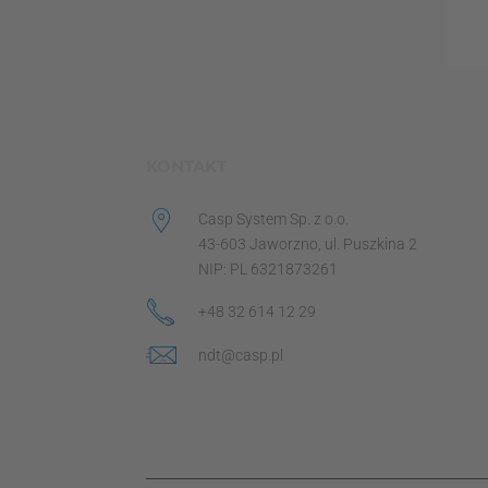
KONTAKT
Casp System Sp. z o.o.
43-603 Jaworzno, ul. Puszkina 2
NIP: PL 6321873261
+48 32 614 12 29
ndt@casp.pl