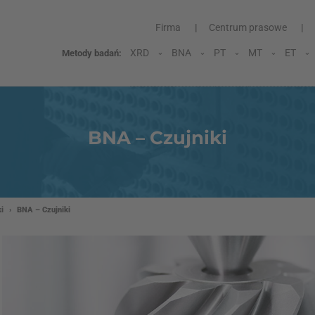
Firma
Centrum prasowe
XRD
BNA
PT
MT
ET
Metody badań:
BNA – Czujniki
ki
›
BNA – Czujniki