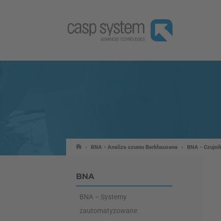
›
BNA - Analiza szumu Berkhausena
›
BNA - Czujni
BNA
BNA – Systemy
zautomatyzowane