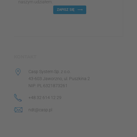
naszym udziałem.
ZAPISZ SIĘ
KONTAKT
Casp System Sp. z o.o.
43-603 Jaworzno, ul. Puszkina 2
NIP: PL 6321873261
+48 32 614 12 29
ndt@casp.pl