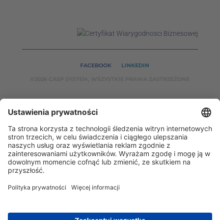
FACEBOOK
LINKEDIN
©2026 CASP SYSTEM, WSZYSTKIE PRAWA ZASTRZEŻONE
NASZE SERWISY:
CASPSYSTEM.PL
AUTOMATYKA24.PL
WZORCENDT.P
L
BINAR24.PL
EH24.PL
CASP System – Twój partner w dziedzinie Badań
Nieniszczących i Automatyki Przemysłowej!
2002 - 2026 © Copyright
CASP System
/
Polityka