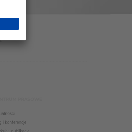
L
NTRUM PRASOWE
ualności
gi i konferencje
ykuły i publikacje