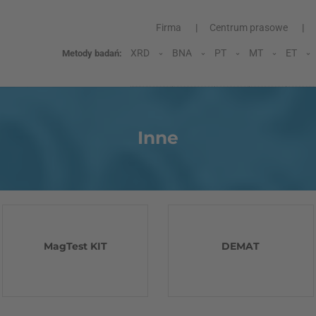
Firma
Centrum prasowe
XRD
BNA
PT
MT
ET
Metody badań:
Inne
MagTest KIT
DEMAT