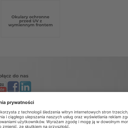
Okulary ochronne
przed UV z
wymiennym frontem
ołącz do nas