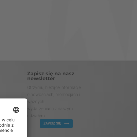
Zapisz się na nasz
newsletter
Otrzymuj bieżące informacje
o nowościach, promocjach i
ważnych
wydarzeniach z naszym
udziałem.
ZAPISZ SIĘ