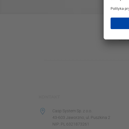
CASPS
KONTAKT
Casp System Sp. z o.o.
43-603 Jaworzno, ul. Puszkina 2
NIP: PL 6321873261