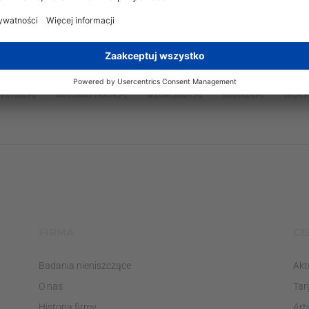
NASZE SERWISY:
YSTEM.PL
AUTOMATYKA24.PL
WZORCENDT.PL
BINAR24.PL
EH24.P
FIRMA
CE
Badania nieniszczące
Akt
O nas
Tar
Historia firmy
Art