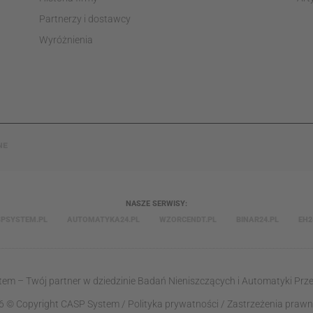
Partnerzy i dostawcy
Wyróżnienia
NE
NASZE SERWISY:
PSYSTEM.PL
AUTOMATYKA24.PL
WZORCENDT.PL
BINAR24.PL
EH2
em – Twój partner w dziedzinie Badań Nieniszczących i Automatyki Prz
6 © Copyright
CASP System
/
Polityka prywatności
/
Zastrzeżenia prawn