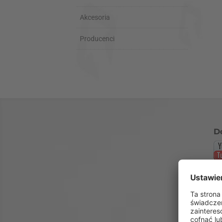
Akcesoria
Producenci
D