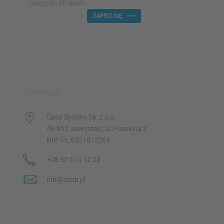
naszym udziałem.
ZAPISZ SIĘ
KONTAKT
Casp System Sp. z o.o.
43-603 Jaworzno, ul. Puszkina 2
NIP: PL 6321873261
+48 32 614 12 29
ndt@casp.pl