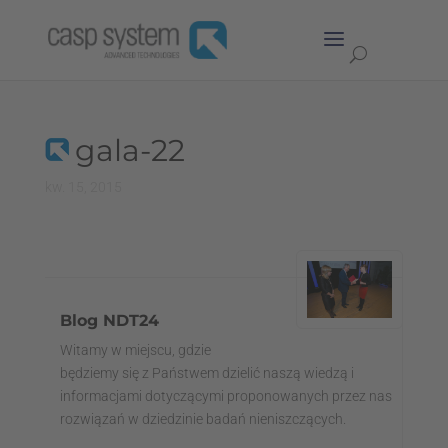
gala-22
kw. 15, 2015
Blog NDT24
Witamy w miejscu, gdzie
będziemy się z Państwem dzielić naszą wiedzą i
informacjami dotyczącymi proponowanych przez nas
rozwiązań w dziedzinie badań nieniszczących.