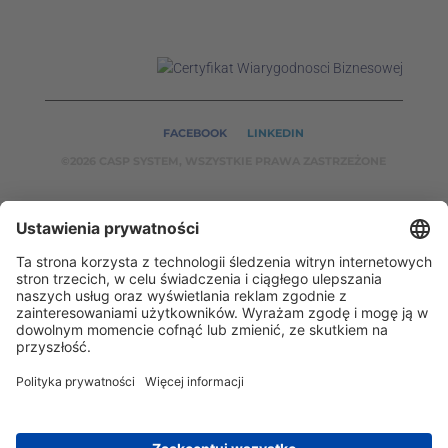
FACEBOOK
LINKEDIN
©2026 CASP SYSTEM, WSZYSTKIE PRAWA ZASTRZEŻONE
NASZE SERWISY:
CASPSYSTEM.PL
AUTOMATYKA24.PL
WZORCENDT.P
L
BINAR24.PL
EH24.PL
CASP System – Twój partner w dziedzinie Badań
Nieniszczących i Automatyki Przemysłowej!
2002 - 2026 © Copyright
CASP System
/
Polityka