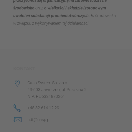
przez jednostkę organizacyjną na zdrowie ludzi i na
środowisko
oraz
o wielkości i składzie izotopowym
uwolnień substancji promieniotwórczych
do środowiska
w związku z wykonywaniem tej działalności
.
KONTAKT
Casp System Sp. z o.o.
43-603 Jaworzno, ul. Puszkina 2
NIP: PL 6321873261
+48 32 614 12 29
ndt@casp.pl