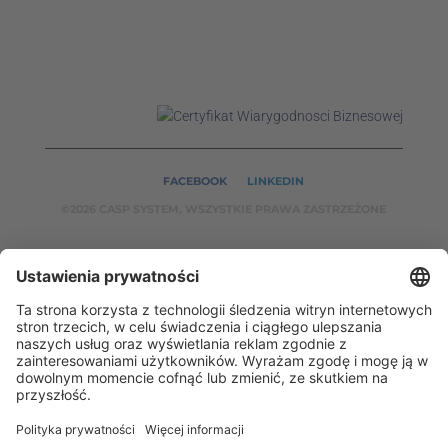
FACEBOOK
LINKEDIN
©2026 CASP SYSTEM, WSZYSTKIE PRAWA ZASTRZEŻONE
NASZE SERWISY:
CASPSYSTEM.PL
AUTOMATYKA24.PL
WZORCENDT.P
L
BINAR24.PL
EH24.PL
CASP System – Twój partner w dziedzinie Badań