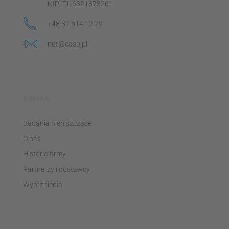
NIP: PL 6321873261
+48 32 614 12 29
ndt@casp.pl
FIRMA
Badania nieniszczące
O nas
Historia firmy
Partnerzy i dostawcy
Wyróżnienia