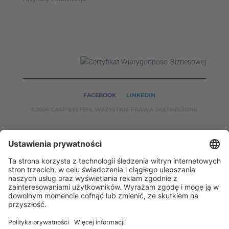
FACEBOOK
LINKEDIN
©2026 CASP SYSTEM, WSZYSTKIE PRAWA ZASTRZEŻONE
NASZE SERWISY:
CASPSYSTEM.PL
AUTOMATYKA24.PL
WZORCENDT.P
L
BINAR24.PL
EH24.PL
CASP System – Twój partner w dziedzinie Badań