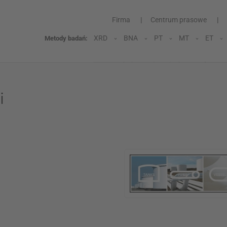
Firma
Centrum prasowe
XRD
BNA
PT
MT
ET
Metody badań:
i