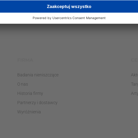
FIRMA
CE
Badania nieniszczące
Akt
O nas
Tar
Historia firmy
Art
Partnerzy i dostawcy
Wyróżnienia