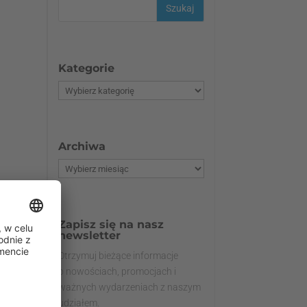
Kategorie
Archiwa
Zapisz się na nasz
newsletter
Otrzymuj bieżące informacje
o nowościach, promocjach i
ważnych wydarzeniach z naszym
udziałem.