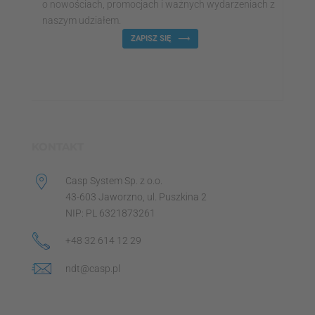
o nowościach, promocjach i ważnych wydarzeniach z
naszym udziałem.
ZAPISZ SIĘ
KONTAKT
Casp System Sp. z o.o.
43-603 Jaworzno, ul. Puszkina 2
NIP: PL 6321873261
+48 32 614 12 29
ndt@casp.pl