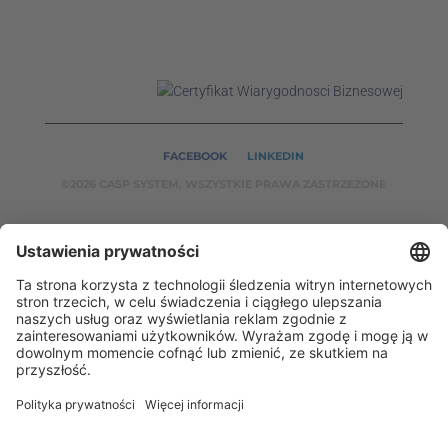
FACEBOOK
LINKEDIN
©2026 CASP SYSTEM, WSZYSTKIE PRAWA ZASTRZEŻONE
NASZE SERWISY:
CASPSYSTEM.PL
AUTOMATYKA24.PL
WZORCENDT.P
L
BINAR24.PL
EH24.PL
CASP System – Twój partner w dziedzinie Badań
Nieniszczących i Automatyki Przemysłowej!