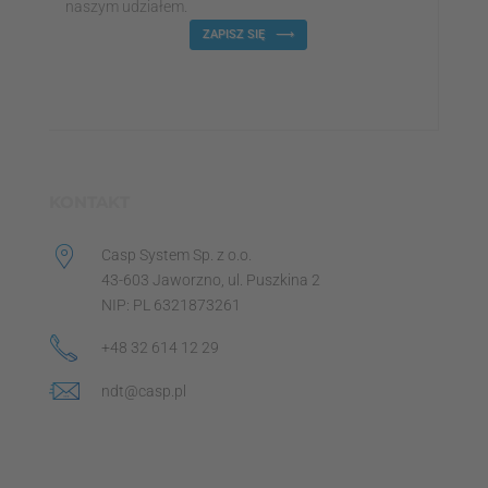
naszym udziałem.
ZAPISZ SIĘ
KONTAKT
Casp System Sp. z o.o.
43-603 Jaworzno, ul. Puszkina 2
NIP: PL 6321873261
+48 32 614 12 29
ndt@casp.pl