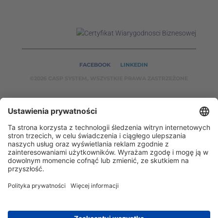
FACEBOOK
LINKEDIN
©2026 CASP SYSTEM, WSZYSTKIE PRAWA ZASTRZEŻONE
NASZE SERWISY:
CASPSYSTEM.PL
AUTOMATYKA24.PL
WZORCENDT.P
L
BINAR24.PL
EH24.PL
CASP System – Twój partner w dziedzinie Badań
Nieniszczących i Automatyki Przemysłowej!
2002 - 2026 © Copyright
CASP System
/
Polityka