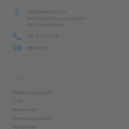
Casp System Sp. z o.o.
43-603 Jaworzno, ul. Puszkina 2
NIP: PL 6321873261
+48 32 614 12 29
ndt@casp.pl
FIRMA
Badania nieniszczące
O nas
Historia firmy
Partnerzy i dostawcy
Wyróżnienia