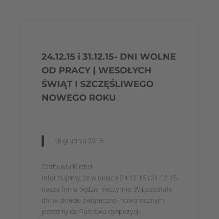
24.12.15 i 31.12.15- DNI WOLNE
OD PRACY | WESOŁYCH
ŚWIĄT I SZCZĘŚLIWEGO
NOWEGO ROKU
18 grudnia 2015
Szanowni Klienci,
Informujemy, że w dniach 24.12.15 i 31.12.15
nasza firma będzie nieczynna. W pozostałe
dni w okresie świąteczno- noworocznym
jesteśmy do Państwa dyspozycji.