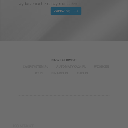
wydarzeniach z naszym udziałem.
ZAPISZ SIĘ
NASZE SERWISY:
CASPSYSTEM.PL
AUTOMATYKA24.PL
WZORCEN
DT.PL
BINAR24.PL
EH24.PL
KONTAKT