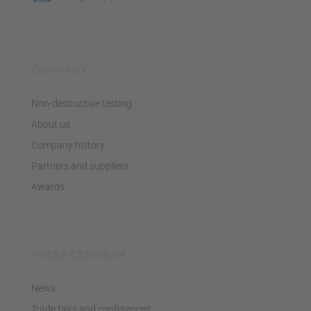
COMPANY
Non-destructive testing
About us
Company history
Partners and suppliers
Awards
PRESS CENTRUM
News
Trade fairs and conferences