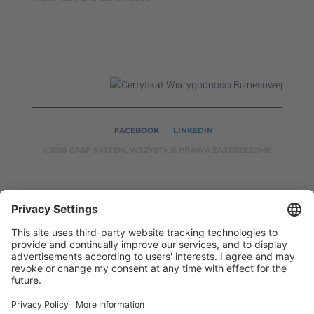
FACEBOOK
LINKEDIN
©2026 CASP SYSTEM, WSZYSTKIE PRAWA ZASTRZEŻONE
OUR ON-LINE
SERVICES:
CASPSYSTEM.PL
AUTOMATYKA24.PL
WZORC
ENDT.PL
BINAR24.PL
EH24.PL
CASP System – Your Partner in Non-Destructive Testing