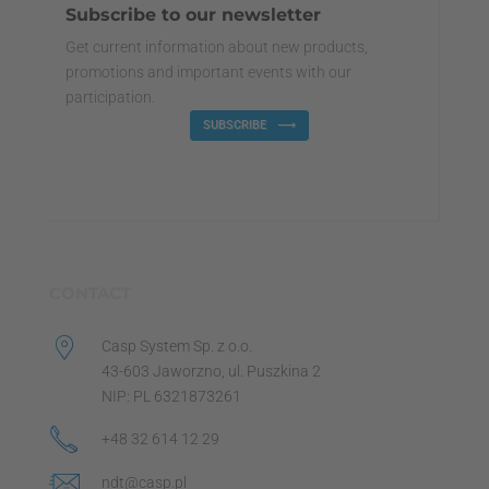
Subscribe to our newsletter
Get current information about new products,
promotions and important events with our
participation.
SUBSCRIBE
CONTACT
Casp System Sp. z o.o.
43-603 Jaworzno, ul. Puszkina 2
NIP: PL 6321873261
+48 32 614 12 29
ndt@casp.pl