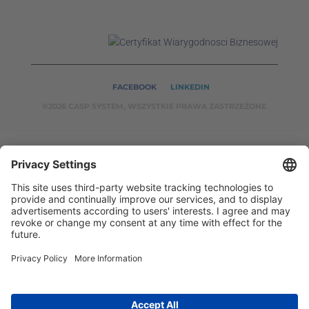
FACEBOOK
LINKEDIN
©2026 CASP SYSTEM, WSZYSTKIE PRAWA ZASTRZEŻONE
OUR ON-LINE
SERVICES:
CASPSYSTEM.PL
AUTOMATYKA24.PL
WZORC
ENDT.PL
BINAR24.PL
EH24.PL
CASP System – Your Partner in Non-Destructive Testing
and Industrial Automation!
2002 - 2026 © Copyright
CASP System
/
Privacy policy
/