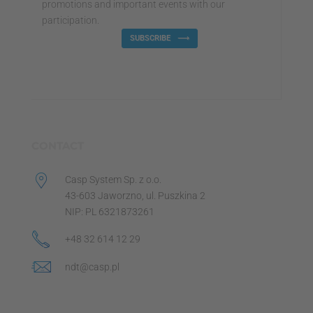
promotions and important events with our
participation.
SUBSCRIBE
CONTACT
Casp System Sp. z o.o.
43-603 Jaworzno, ul. Puszkina 2
NIP: PL 6321873261
+48 32 614 12 29
ndt@casp.pl