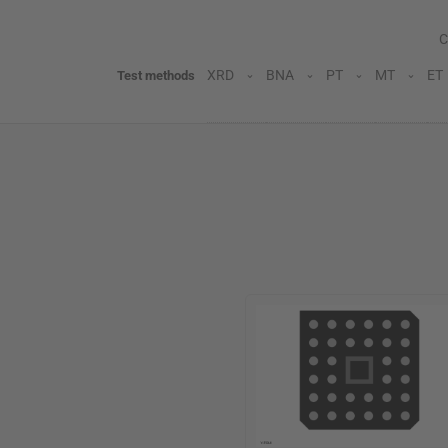
C
XRD
BNA
PT
MT
ET
Test methods