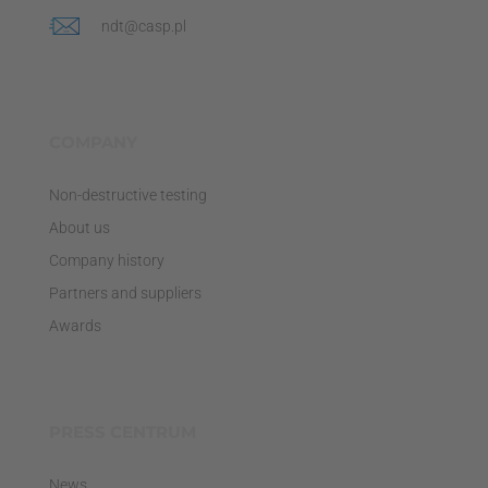
ndt@casp.pl
COMPANY
Non-destructive testing
About us
Company history
Partners and suppliers
Awards
PRESS CENTRUM
News