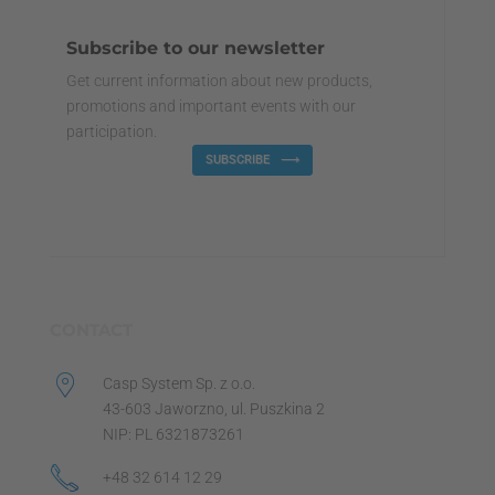
Subscribe to our newsletter
Get current information about new products,
promotions and important events with our
participation.
SUBSCRIBE
CONTACT
Casp System Sp. z o.o.
43-603 Jaworzno, ul. Puszkina 2
NIP: PL 6321873261
+48 32 614 12 29