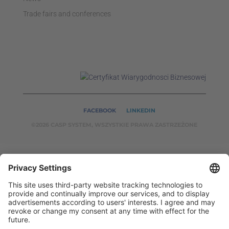
Trade fairs and conferences
FACEBOOK
LINKEDIN
©2026 CASP SYSTEM, WSZYSTKIE PRAWA ZASTRZEŻONE
OUR ON-LINE
SERVICES:
CASPSYSTEM.PL
AUTOMATYKA24.PL
WZORC
ENDT.PL
BINAR24.PL
EH24.PL