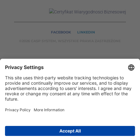
FACEBOOK
LINKEDIN
©2026 CASP SYSTEM, WSZYSTKIE PRAWA ZASTRZEŻONE
OUR ON-LINE
SERVICES:
CASPSYSTEM.PL
AUTOMATYKA24.PL
WZORC
ENDT.PL
BINAR24.PL
EH24.PL
CASP System – Your Partner in Non-Destructive Testing
and Industrial Automation!
2002 - 2026 © Copyright
CASP System
/
Privacy policy
/
Disclaimer
/
Contact