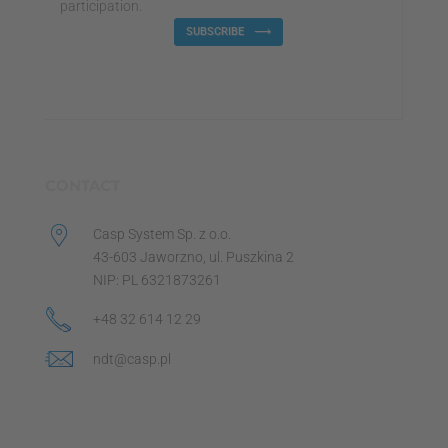
participation.
SUBSCRIBE
CONTACT
Casp System Sp. z o.o.
43-603 Jaworzno, ul. Puszkina 2
NIP: PL 6321873261
+48 32 614 12 29
ndt@casp.pl