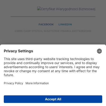
FACEBOOK
LINKEDIN
©2026 CASP SYSTEM, WSZYSTKIE PRAWA ZASTRZEŻONE
OUR ON-LINE
SERVICES:
CASPSYSTEM.PL
AUTOMATYKA24.PL
WZORC
ENDT.PL
BINAR24.PL
EH24.PL
CASP System – Your Partner in Non-Destructive Testing
and Industrial Automation!
2002 - 2026 © Copyright
CASP System
/
Privacy policy
/
Disclaimer
/
Contact