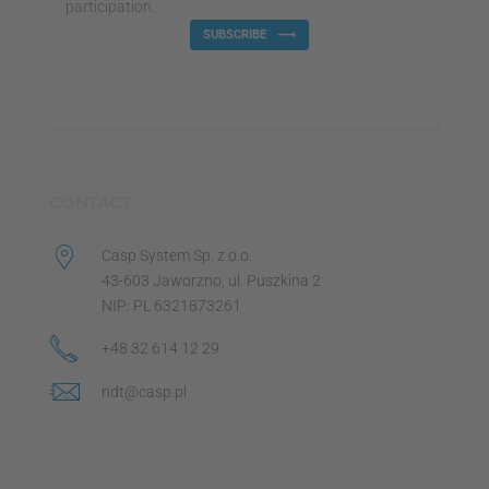
participation.
SUBSCRIBE
CONTACT
Casp System Sp. z o.o.
43-603 Jaworzno, ul. Puszkina 2
NIP: PL 6321873261
+48 32 614 12 29
ndt@casp.pl