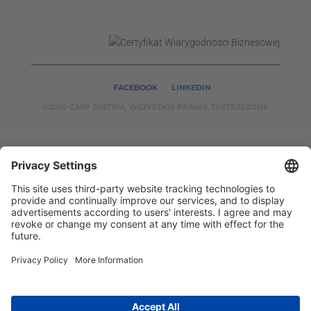
FACEBOOK
LINKEDIN
©2026 CASP SYSTEM, WSZYSTKIE PRAWA ZASTRZEŻONE
OUR ON-LINE
SERVICES:
CASPSYSTEM.PL
AUTOMATYKA24.PL
WZORC
ENDT.PL
BINAR24.PL
EH24.PL
CASP System – Your Partner in Non-Destructive Testing
and Industrial Automation!
2002 - 2026 © Copyright
CASP System
/
Privacy policy
/