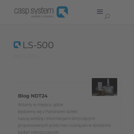
LS-500
Apr 27, 2015
Blog NDT24
Witamy w miejscu, gdzie
będziemy się z Państwem dzielić
naszą wiedzą i informacjami dotyczącymi
proponowanych przez nas rozwiązań w dziedzinie
badań nieniszczących.