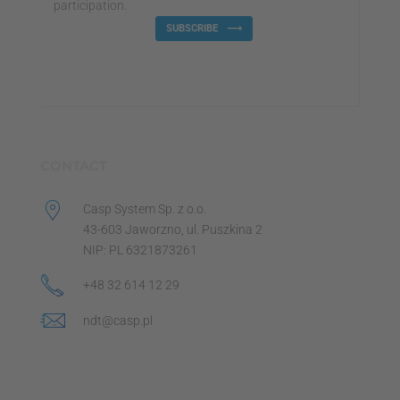
participation.
SUBSCRIBE
CONTACT
Casp System Sp. z o.o.
43-603 Jaworzno, ul. Puszkina 2
NIP: PL 6321873261
+48 32 614 12 29
ndt@casp.pl