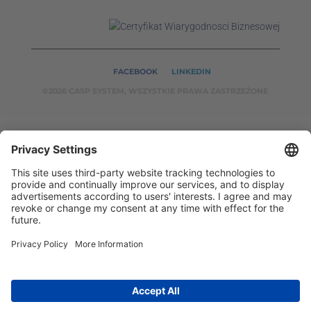
FACEBOOK
LINKEDIN
©2026 CASP SYSTEM, WSZYSTKIE PRAWA ZASTRZEŻONE
OUR ON-LINE
SERVICES:
CASPSYSTEM.PL
AUTOMATYKA24.PL
WZORC
ENDT.PL
BINAR24.PL
EH24.PL
CASP System – Your Partner in Non-Destructive Testing
and Industrial Automation!
2002 - 2026 © Copyright
CASP System
/
Privacy policy
/
Disclaimer
/
Contact