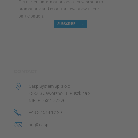
Get current information about new products,
promotions and important events with our
participation.
SUBSCRIBE
CONTACT
Casp System Sp. z o.o.
43-603 Jaworzno, ul. Puszkina 2
NIP: PL 6321873261
+48 32 614 12 29
ndt@casp.pl