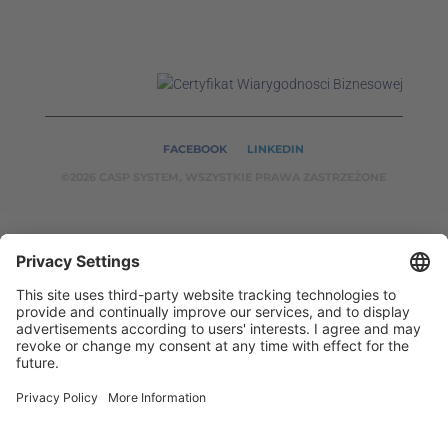
FACEBOOK
LINKEDIN
©2026 CASP SYSTEM, WSZYSTKIE PRAWA ZASTRZEŻONE
OUR ON-LINE
SERVICES:
CASPSYSTEM.PL
AUTOMATYKA24.PL
WZORC
ENDT.PL
BINAR24.PL
EH24.PL
CASP System – Your Partner in Non-Destructive Testing
and Industrial Automation!