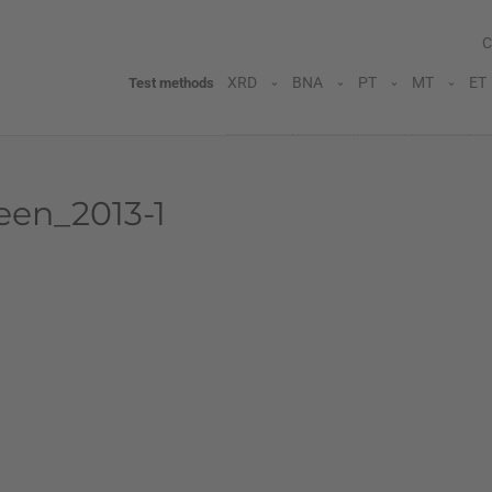
C
XRD
BNA
PT
MT
ET
Test methods
een_2013-1