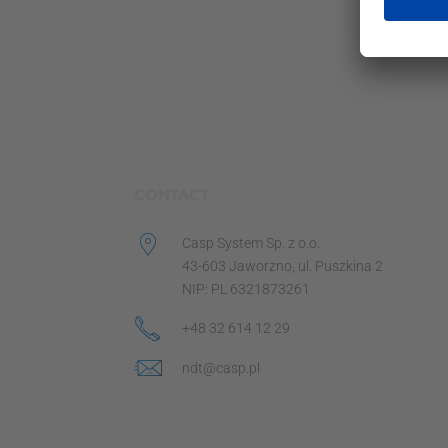
CONTACT
Casp System Sp. z o.o.
43-603 Jaworzno, ul. Puszkina 2
NIP: PL 6321873261
+48 32 614 12 29
ndt@casp.pl