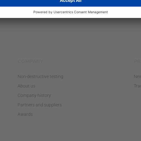
COMPANY
PR
Non-destructive testing
Ne
About us
Tra
Company history
Partners and suppliers
Awards