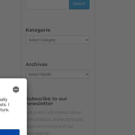
Kategorie
Archives
Subscribe to our
newsletter
Get current information about
new products, promotions and
important events with our
participation.