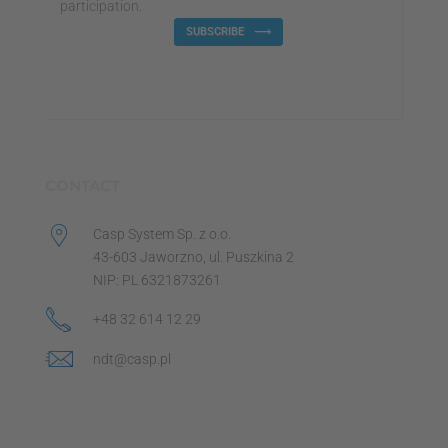
participation.
SUBSCRIBE
CONTACT
Casp System Sp. z o.o.
43-603 Jaworzno, ul. Puszkina 2
NIP: PL 6321873261
+48 32 614 12 29
ndt@casp.pl