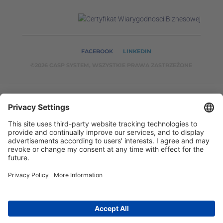
FACEBOOK
LINKEDIN
©2026 CASP SYSTEM, WSZYSTKIE PRAWA ZASTRZEŻONE
OUR ON-LINE
SERVICES:
CASPSYSTEM.PL
AUTOMATYKA24.PL
WZORC
ENDT.PL
BINAR24.PL
EH24.PL
CASP System – Your Partner in Non-Destructive Testing
and Industrial Automation!
2002 - 2026 © Copyright
CASP System
/
Privacy policy
/
Disclaimer
/
Contact