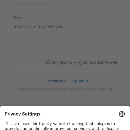
PRESS CENTRUM
News
Trade fairs and conferences
FACEBOOK
LINKEDIN
©2026 CASP SYSTEM, WSZYSTKIE PRAWA ZASTRZEŻONE
OUR ON-LINE
SERVICES:
CASPSYSTEM.PL
AUTOMATYKA24.PL
WZORC
ENDT.PL
BINAR24.PL
EH24.PL