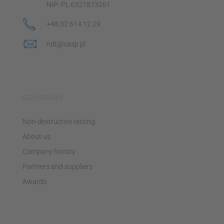
NIP: PL 6321873261
+48 32 614 12 29
ndt@casp.pl
COMPANY
Non-destructive testing
About us
Company history
Partners and suppliers
Awards